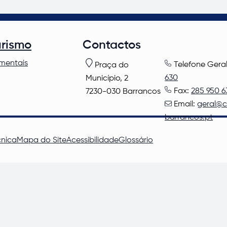
urismo
Contactos
mentais
Telefone Gera
Praça do
630
Município, 2
Fax:
285 950 6
7230-030 Barrancos
Email:
geral@
barrancos.pt
cnica
Mapa do Site
Acessibilidade
Glossário