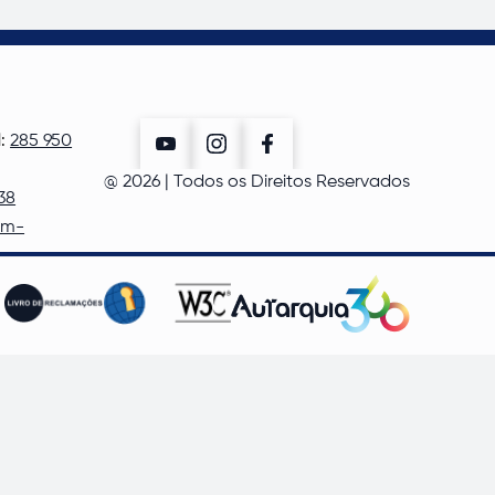
l:
285 950
@
2026
| Todos os Direitos Reservados
38
cm-