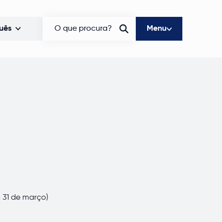
uês
O que procura?
Menu
a 31 de março)