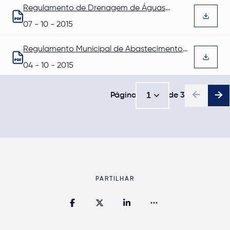
Regulamento de Drenagem de Águas
Residuais
Abre num novo separador
07 - 10 - 2015
Regulamento Municipal de Abastecimento
de Água
Abre num novo separador
04 - 10 - 2015
1
Página
de
3
1
PARTILHAR