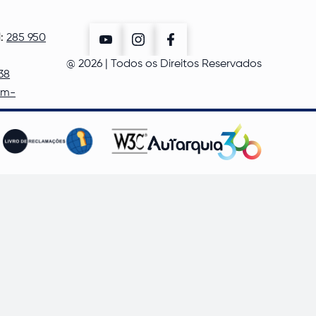
l:
285 950
@
2026
| Todos os Direitos Reservados
38
cm-