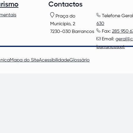
urismo
Contactos
mentais
Telefone Gera
Praça do
630
Município, 2
Fax:
285 950 6
7230-030 Barrancos
Email:
geral@
barrancos.pt
cnica
Mapa do Site
Acessibilidade
Glossário