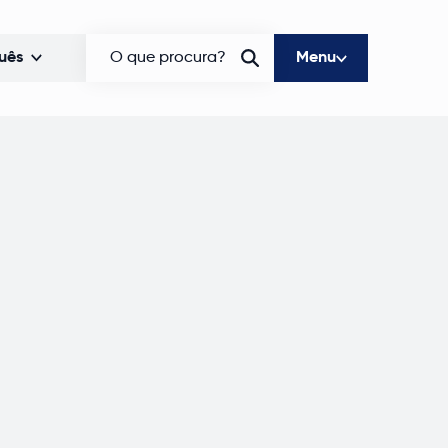
uês
O que procura?
Menu