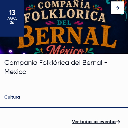
13
AGO
.
13 de agosto de 2026
26
Companía Folklórica del Bernal -
México
Cultura
Ver todos os eventos