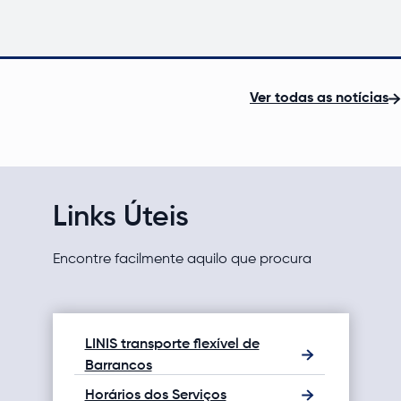
Ver todas as notícias
Links Úteis
Encontre facilmente aquilo que procura
LINIS transporte flexível de
Normas e
Barrancos
Horários dos Serviços
Taxas, Ta