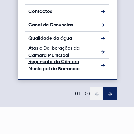
Protocolo
Contactos
Program
Regulame
Canal de Denúncias
Proteção
Qualidade da água
Transpar
Atas e Deliberações da
Procedim
Câmara Municipal
Regimento da Câmara
Publicita
Municipal de Barrancos
Procedim
01
-
03