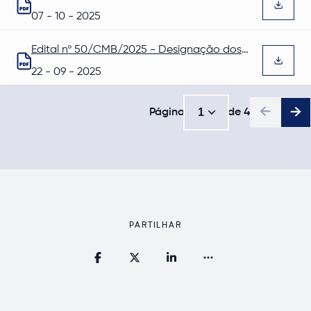
membros da Assembleia de Apuramento
Abre num novo separador
07 - 10 - 2025
Geral
Edital nº 50/CMB/2025 - Designação dos
membros das mesas
Abre num novo separador
22 - 09 - 2025
1
Página
de
4
1
PARTILHAR