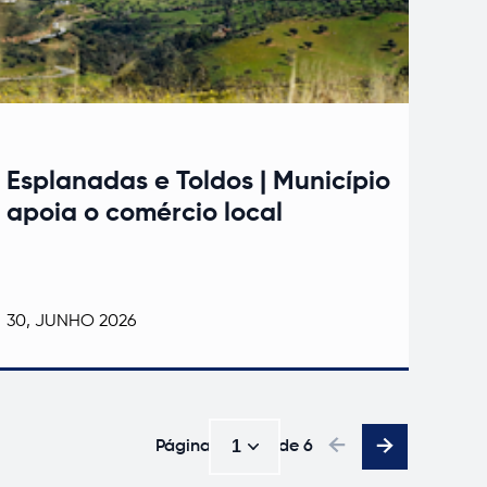
Esplanadas e Toldos | Município
apoia o comércio local
30, JUNHO 2026
1
Página
de
6
1