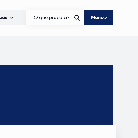
uês
O que procura?
Menu