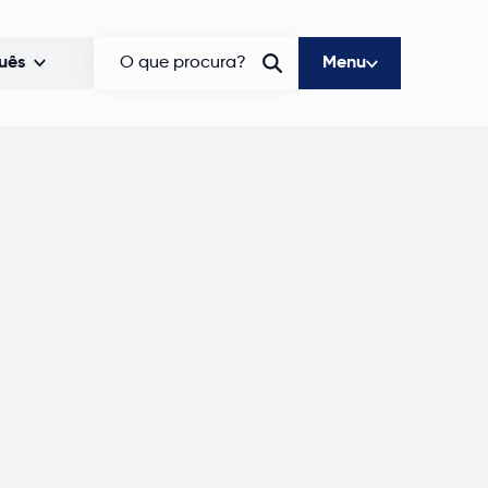
uês
O que procura?
Menu