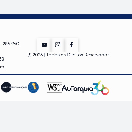
l:
285 950
@
2026
| Todos os Direitos Reservados
38
cm-