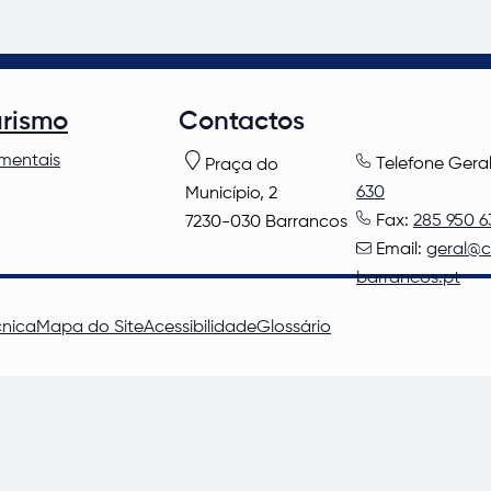
urismo
Contactos
mentais
Telefone Gera
Praça do
630
Município, 2
Fax:
285 950 6
7230-030 Barrancos
Email:
geral@
barrancos.pt
cnica
Mapa do Site
Acessibilidade
Glossário