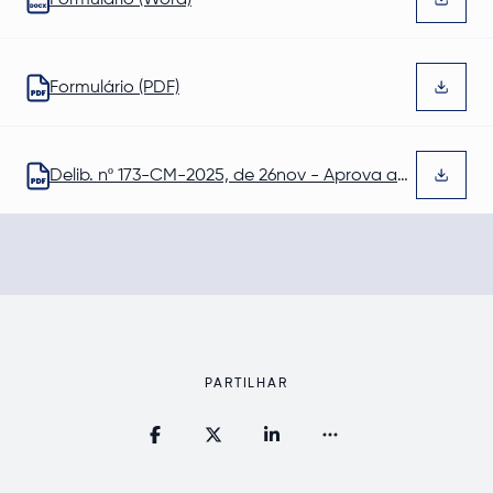
Formulário (Word)
Abre num novo separador
Formulário (PDF)
Abre num novo separador
Delib. nº 173-CM-2025, de 26nov - Aprova a
Abre num novo separador
Criação da Bolsa de Arrendamento de
Barrancos
PARTILHAR